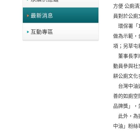
方便 公廁
最新消息
員對於公廁
環保署「1
互動專區
做為示範，
項；另草屯
董事長李順欽
動員參與社
耕公廁文化
台灣中油近
善的如廁空
品牌獎」，
此外，為擴
中油」粉絲