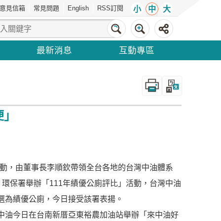
意見信箱
常見問題
English
RSS訂閱
小
中
大
最新消息
互動專區
_
便」
」活動，由董事長李順欽帶領全台各地的台灣中油體系
，環保署舉辦「111年績優公廁評比」活動，台灣中油
選為績優公廁，今日接受該署表揚。
中油今日在台南新厝亞東裕農加油站舉辦「來中油好