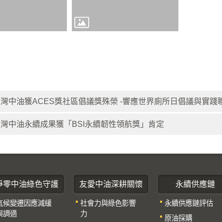
灣中油獲ACES獎社區倡議獎殊榮 -響應世界廁所日倡議與實
台灣中油永續成果獲「BSI永續韌性領航獎」肯定
淨零中油綠色守護
友愛中油深耕關懷
永續供應鏈
氣候變遷因應減緩
社會力與綠色影響
永續供應鏈評估
與調適
力
原油採購