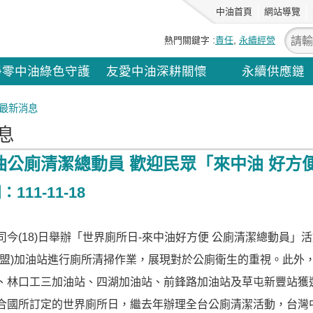
中油首頁
網站導覽
熱門關鍵字
責任
永續經營
淨零中油綠色守護
友愛中油深耕關懷
永續供應鏈
最新消息
息
油公廁清潔總動員 歡迎民眾「來中油 好方
111-11-18
司今(18)日舉辦「世界廁所日-來中油好方便 公廁清潔總動員
加盟)加油站進行廁所清掃作業，展現對於公廁衛生的重視。此外
、林口工三加油站、四湖加油站、前鋒路加油站及草屯新豐站獲
國所訂定的世界廁所日，繼去年辦理全台公廁清潔活動，台灣