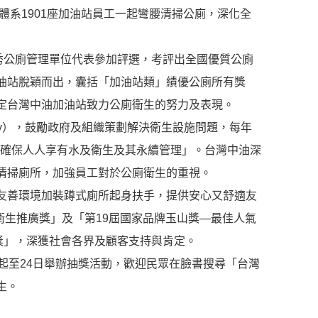
體系1901座加油站員工一起彎腰清掃公廁，深化全
秀公廁管理單位代表參加評選，考評出全國優質公廁
油站脫穎而出，囊括「加油站類」績優公廁所有獎
定台灣中油加油站致力公廁衛生的努力及表現。
 Day），鼓勵政府及組織策劃解決衛生設施問題，每年
-「確保人人享有水及衛生及其永續管理」。台灣中油深
清掃廁所，加強員工對於公廁衛生的重視。
友善環境加裝蹲式廁所起身扶手，提供安心又舒適友
衛生推廣獎」及「第19屆國家品牌玉山獎—最佳人氣
獎」，深獲社會各界及顧客支持與肯定。
起至24日舉辦抽獎活動，歡迎民眾在臉書搜尋「台灣
生。