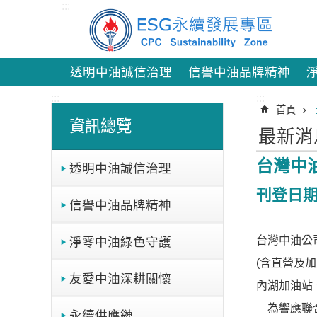
:::
跳到主要內容區塊
透明中油誠信治理
信譽中油品牌精神
:::
:::
首頁
資訊總覽
最新消
台灣中
透明中油誠信治理
刊登日期：
信譽中油品牌精神
台灣中油公
淨零中油綠色守護
(含直營及
友愛中油深耕關懷
內湖加油站
為響應聯合
永續供應鏈