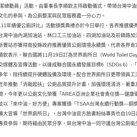
清潔總動員」活動，由董事長李順欽主持啟動儀式，帶領台灣中油
文化的參與，為公廁整潔與民眾服務盡一分心力。
11年績優公廁評比」活動頒獎典禮亦於今日舉行，各界推選優
台灣中油內湖加油站、林口工三加油站、四湖加油站及前鋒路加
新豐站亦獲得南投縣政府推薦優質公廁環境永續獎，代表各界肯
表示，聯合國將11月19日訂為世界廁所日（World Toilet
交媒體及宣傳活動，以達成聯合國永續發展目標6（SDGs 6）
多年，除持續提升硬體設備及環境，配合世界廁所日更帶領員工
年推動「消栽起扶」公廁品質提升計畫，加強環境清消、著重
間，今年更以公廁文化榮獲「AREA亞洲企業社會責任獎—健康
並以「來中油，好方便」專案獲頒「TSAA台灣永續行動獎—銅
大宣導「世界廁所日」，台灣中油官方臉書粉絲專頁也自19日
專頁參與，期待藉由民眾分享，與台灣中油一同守護台灣公廁衛