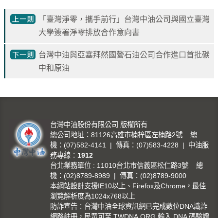
見
問
「臺灣淨零，攜手前行」台灣中油公司與國立臺灣
題
大學簽署淨零排放合作意向書
English
台灣中油與亞塞拜然國營石油公司合作進口首批碳
中和原油
RSS
訂
閱
政
台灣中油股份有限公司 版權所有
府
總公司地址：81126高雄市楠梓區左楠路2號 總
網
機：(07)582-4141 | 傳真：(07)583-4228 | 中油服
站
務專線：
1912
資
台北業務單位 : 11010台北市信義區松仁路3號 總
機：(02)8789-8989 | 傳真：(02)8789-9000
料
本網站設計支援IE10以上、Firefox及Chrome，最佳
開
瀏覽解析度為1024x768以上
放
防詐宣告：台灣中油全球資訊網已完成數位DNA識詐
宣
網路註冊，民眾可至 TWDNA.ORG 輸入 DNA 碼驗證