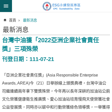
跳到主要內容區塊
進
首頁
最新消息
階
搜
最新消息
尋
台灣中油獲「2022亞洲企業社會責任
獎」三項殊榮
透
刊登日期：111-07-21
明
中
油
「亞洲企業社會責任獎」(Asia Responsible Enterprise
誠
Awards, AREA)今（21）日舉辦線上頒獎典禮，台灣中油公
信
治
司繼連續兩年拿下雙獎殊榮，今年再以長年深耕的加油站公廁
理
文化榮獲健康衛生推廣獎、愛心加油站培育慢飛天使榮獲社會
信
公益發展獎，同時亦以碳中和行動榮獲綠色領導獎，一舉獲得