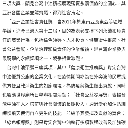
譽
三項大獎，顯見台灣中油積極展現落實永續價值的企圖心，與
中
亞洲各國企業並駕齊驅，得到社會肯定。
油
品
「亞洲企業社會責任獎」自2011年於東南亞及東亞等區域
牌
舉辦，迄今已邁入第十二屆，目的為表彰支持下列永續和負責
精
任的商業行為，包括綠色領導、人才投資、健康衛生推廣、社
神
會公益發展、企業治理和負責任的企業領袖，是台灣企業參與
淨
最踴躍的永續獎項之一，競爭相當激烈。
零
中
台灣中油榮獲三座獎項，其中「健康衛生推廣獎」肯定台灣
油
中油優質公廁的企業文化，在疫情期間亦為在外奔波的民眾提
綠
供方便且乾淨衛生的如廁環境，為防疫與衛生做出貢獻，同時
色
守
也響應世界廁所日舉辦相關活動；「社會公益發展獎」表揚台
護
灣中油在人才培育與社會關懷的長期投入，透過愛心加油站訓
練慢飛天使們自立更生的技能，並給予其發揮及貢獻的舞台；
友
愛
「綠色領導獎」則是肯定台灣中油執行多項製程改善及加強碳
中