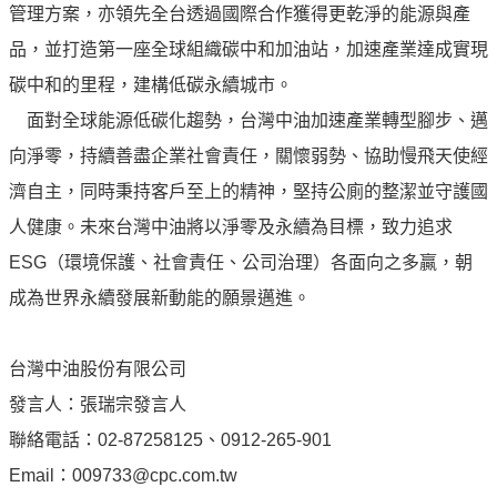
管理方案，亦領先全台透過國際合作獲得更乾淨的能源與產
油
品，並打造第一座全球組織碳中和加油站，加速產業達成實現
深
耕
碳中和的里程，建構低碳永續城市。
關
面對全球能源低碳化趨勢，台灣中油加速產業轉型腳步、邁
懷
向淨零，持續善盡企業社會責任，關懷弱勢、協助慢飛天使經
永
濟自主，同時秉持客戶至上的精神，堅持公廁的整潔並守護國
續
人健康。未來台灣中油將以淨零及永續為目標，致力追求
供
應
ESG（環境保護、社會責任、公司治理）各面向之多贏，朝
鏈
成為世界永續發展新動能的願景邁進。
最
新
台灣中油股份有限公司
消
發言人：張瑞宗發言人
息
聯絡電話：02-87258125、0912-265-901
互
Email：009733@cpc.com.tw
動