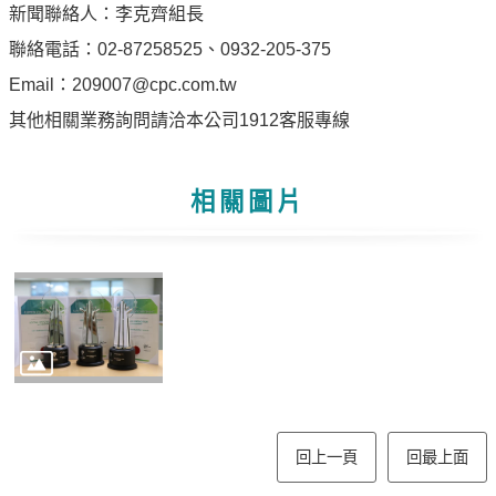
專
新聞聯絡人：李克齊組長
區
聯絡電話：02-87258525、0932-205-375
Email：209007@cpc.com.tw
中
其他相關業務詢問請洽本公司1912客服專線
油
首
頁
相關圖片
網
站
導
覽
意
見
信
箱
回上一頁
回最上面
常