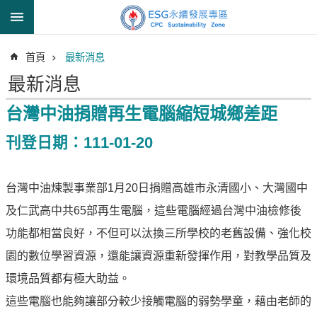
跳到主要內容區塊
進
首頁
最新消息
階
搜
最新消息
尋
台灣中油捐贈再生電腦縮短城鄉差距
刊登日期：111-01-20
透
明
台灣中油煉製事業部1月20日捐贈高雄市永清國小、大灣國中
中
油
及仁武高中共65部再生電腦，這些電腦經過台灣中油檢修後
誠
功能都相當良好，不但可以汰換三所學校的老舊設備、強化校
信
園的數位學習資源，還能讓資源重新發揮作用，對教學品質及
治
理
環境品質都有極大助益。
這些電腦也能夠讓部分較少接觸電腦的弱勢學童，藉由老師的
信