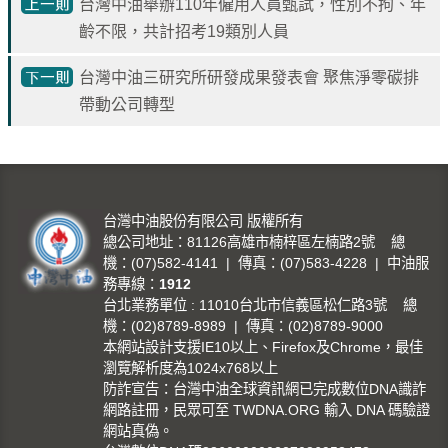
台灣中油舉辦110年僱用人員甄試，性別不拘、年
油
齡不限，共計招考19類別人員
深
耕
台灣中油三研究所研發成果發表會 聚焦淨零碳排
關
帶動公司轉型
懷
永
續
供
台灣中油股份有限公司 版權所有
應
總公司地址：81126高雄市楠梓區左楠路2號 總
鏈
機：(07)582-4141 | 傳真：(07)583-4228 | 中油服
務專線：
1912
最
台北業務單位 : 11010台北市信義區松仁路3號 總
新
機：(02)8789-8989 | 傳真：(02)8789-9000
消
本網站設計支援IE10以上、Firefox及Chrome，最佳
息
瀏覽解析度為1024x768以上
防詐宣告：台灣中油全球資訊網已完成數位DNA識詐
互
網路註冊，民眾可至 TWDNA.ORG 輸入 DNA 碼驗證
動
網站真偽。