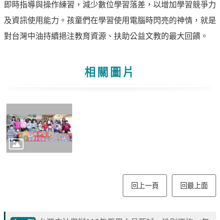
譽
即時指導與操作練習，減少數位學習落差，以增加學習競爭力
中
及資訊使用能力。孩童們在學習使用電腦時閃亮的神情，就是
油
對台灣中油持續挹注教育資源、扶助公益文教的最大回饋。
品
牌
精
相關圖片
神
淨
零
中
油
綠
色
守
護
回上一頁
回最上面
友
愛
中