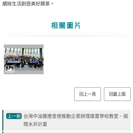
續綠生活創造美好願景。
油
深
耕
相關圖片
關
懷
永
續
供
應
鏈
最
回上一頁
回最上面
新
消
息
台灣中油響應查德推動企業辦理建置學校教室、捐
互
贈水井計畫
動