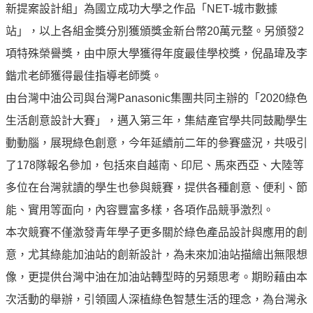
譽
新提案設計組」為國立成功大學之作品「NET-城市數據
中
站」，以上各組金獎分別獲頒獎金新台幣20萬元整。另頒發2
油
品
項特殊榮譽獎，由中原大學獲得年度最佳學校獎，倪晶瑋及李
牌
鍇朮老師獲得最佳指導老師獎。
精
由台灣中油公司與台灣Panasonic集團共同主辦的「2020綠色
神
生活創意設計大賽」，邁入第三年，集結產官學共同鼓勵學生
淨
動動腦，展現綠色創意，今年延續前二年的參賽盛況，共吸引
零
中
了178隊報名參加，包括來自越南、印尼、馬來西亞、大陸等
油
多位在台灣就讀的學生也參與競賽，提供各種創意、便利、節
綠
能、實用等面向，內容豐富多樣，各項作品競爭激烈。
色
守
本次競賽不僅激發青年學子更多關於綠色產品設計與應用的創
護
意，尤其綠能加油站的創新設計，為未來加油站描繪出無限想
像，更提供台灣中油在加油站轉型時的另類思考。期盼藉由本
友
愛
次活動的舉辦，引領國人深植綠色智慧生活的理念，為台灣永
中