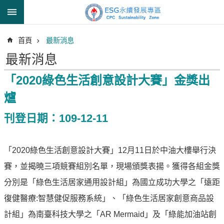
跳到主要內容區塊
進
首頁
最新消息
階
搜
最新消息
尋
「2020綠色生活創意設計大賽」金獎出
爐
透
刊登日期：109-12-11
明
中
油
「2020綠色生活創意設計大賽」12月11日於中油大樓舉行決
誠
賽，並揭曉三項競賽組別名單，現場頒獎表揚。獲得各組金獎
信
治
分別是「綠色生活居家通用設計組」為國立成功大學之「遠距
理
復健醫療:智慧健促服務系統」、「綠色生活居家創意商品設
信
計組」為南臺科技大學之「AR Mermaid」及「綠能加油站創