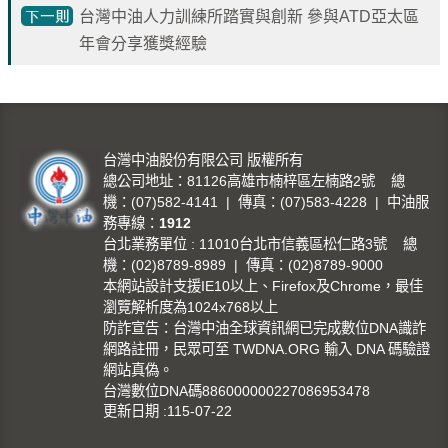
專
台灣中油人力訓練所踏實與創新 參與ATD亞太區
區
年會分享獲獎經驗
中
油
首
頁
台灣中油股份有限公司 版權所有
總公司地址：81126高雄市楠梓區左楠路2號 總
機：(07)582-4141 | 傳真：(07)583-4228 | 中油服
網
務專線：
1912
站
台北業務單位 : 11010台北市信義區松仁路3號 總
導
機：(02)8789-8989 | 傳真：(02)8789-9000
覽
本網站設計支援IE10以上、Firefox及Chrome，最佳
瀏覽解析度為1024x768以上
意
防詐宣告：台灣中油全球資訊網已完成數位DNA識詐
見
網路註冊，民眾可至 TWDNA.ORG 輸入 DNA 碼驗證
信
網站真偽。
台灣數位DNA碼886000000227086953478
箱
更新日期
115-07-22
常