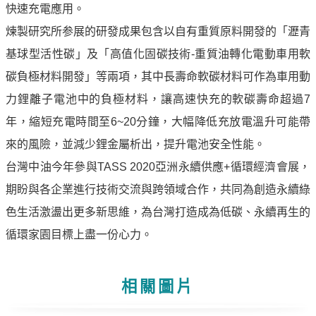
快速充電應用。
油
煉製研究所参展的研發成果包含以自有重質原料開發的「瀝青
深
耕
基球型活性碳」及「高值化固碳技術-重質油轉化電動車用軟
關
碳負極材料開發」等兩項，其中長壽命軟碳材料可作為車用動
懷
力鋰離子電池中的負極材料，讓高速快充的軟碳壽命超過7
永
年，縮短充電時間至6~20分鐘，大幅降低充放電溫升可能帶
續
來的風險，並減少鋰金屬析出，提升電池安全性能。
供
應
台灣中油今年參與TASS 2020亞洲永續供應+循環經濟會展，
鏈
期盼與各企業進行技術交流與跨領域合作，共同為創造永續綠
最
色生活激盪出更多新思維，為台灣打造成為低碳、永續再生的
新
循環家園目標上盡一份心力。
消
息
相關圖片
互
動