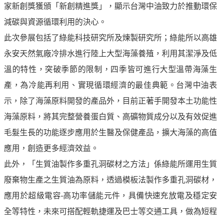
譽
家新創獎獲頒「新創精進獎」，顯示台灣中油致力於推動環保
中
減碳與資源循環利用的決心。
油
品
此次參展包括了綠能科技研究所及煉製研究所；綠能所以高雄
牌
永安天然氣廠冷排水進行陸上大型海藻養殖，利用其潔淨及低
精
溫的特性，突破季節的限制，四季皆可進行大型溫帶海藻生
神
產，為冷能再利用、實現循環經濟的最佳典範。台灣中油表
淨
示，除了海藻原料開發的產品外，目前正著手開發本土功能性
零
中
海藻原料，將其完整營養蛋白質、高礦物質成分以及有效促進
油
毛髮生長的功能逐步應用於生醫及保健產品，擴大海藻的高值
綠
應用，創造更多經濟效益。
色
守
此外，「生質油製作多重孔洞碳材之方法」係綠能所運用生質
護
廢棄物生產之生質油為原料，透過模板法製作多重孔洞碳材，
應用於超級電容-高功率儲能元件，具備快速充放電及穩定安
友
愛
全等特性，未來可搭配輕軌捷運及巴士等交通工具，做為短程
中