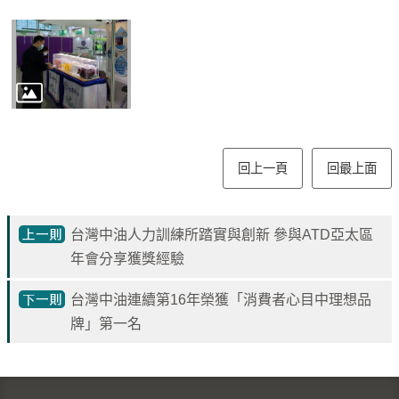
專
區
中
油
首
頁
回上一頁
回最上面
網
站
導
台灣中油人力訓練所踏實與創新 參與ATD亞太區
覽
年會分享獲獎經驗
意
台灣中油連續第16年榮獲「消費者心目中理想品
見
牌」第一名
信
箱
常