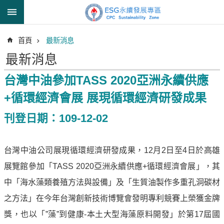
跳到主要內容區塊
進
首頁
最新消息
階
搜
最新消息
尋
台灣中油參加TASS 2020亞洲永續供應
+循環經濟會展 展現循環經濟研發成果
透
刊登日期：109-12-02
明
中
油
台灣中油公司展現循環經濟研發成果，12月2日至4日於高雄
誠
展覽館參加「TASS 2020亞洲永續供應+循環經濟會展」，其
信
治
中「海水藻類養殖方法與設備」及「生質油製作多重孔洞碳材
理
之方法」在今年台灣創新技術博覽會發明專利競賽上榮獲金牌
信
獎，也以「”藻”到健康-本土大型海藻原料開發」於第17屆國