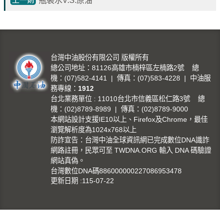
瓶裝水V.S.原油
譽
中
油
品
牌
台灣中油股份有限公司 版權所有
精
總公司地址：81126高雄市楠梓區左楠路2號 總
神
機：(07)582-4141 | 傳真：(07)583-4228 | 中油服
務專線：
1912
淨
台北業務單位 : 11010台北市信義區松仁路3號 總
零
機：(02)8789-8989 | 傳真：(02)8789-9000
中
本網站設計支援IE10以上、Firefox及Chrome，最佳
油
瀏覽解析度為1024x768以上
綠
防詐宣告：台灣中油全球資訊網已完成數位DNA識詐
網路註冊，民眾可至 TWDNA.ORG 輸入 DNA 碼驗證
色
網站真偽。
守
台灣數位DNA碼886000000227086953478
護
更新日期
115-07-22
友
愛
中