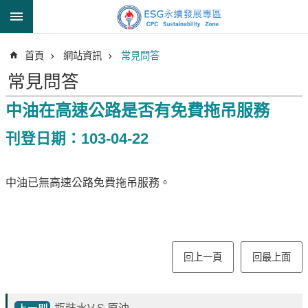
跳到主要內容區塊
進
首頁
網站資訊
常見問答
階
搜
常見問答
尋
中油在高速公路是否有免費拖吊服務
刊登日期：103-04-22
透
明
中油已無高速公路免費拖吊服務。
中
油
誠
信
治
回上一頁
回最上面
理
信