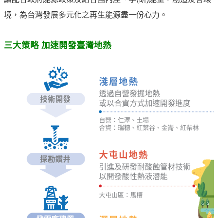
譽
中
境，為台灣發展多元化之再生能源盡一份心力。
油
品
三大策略 加速開發臺灣地熱
牌
精
神
淨
零
中
油
綠
色
守
護
友
愛
中