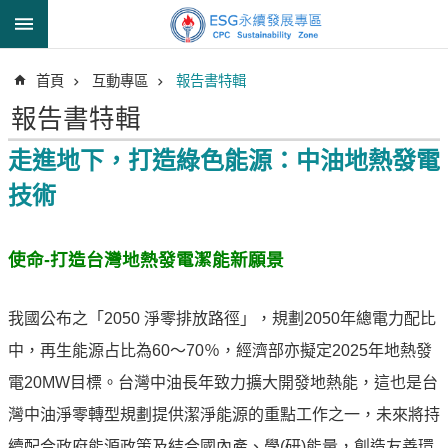
跳到主要內容區塊
進
首頁
互動專區
報告書特輯
階
搜
報告書特輯
尋
走進地下，打造綠色能源：中油地熱發電
技術
透
明
使命-打造台灣地熱發電潔能新願景
中
油
誠
我國公布之「2050 淨零排放路徑」，規劃2050年總電力配比
信
中，再生能源占比為60～70％，經濟部亦擬定2025年地熱發
治
電20MW目標。台灣中油長年致力擴大開發地熱能，這也是台
理
灣中油淨零轉型規劃提供潔淨能源的重點工作之一，未來將持
信
續配合政府能源政策及結合國內產、學(研)能量，創造友善環