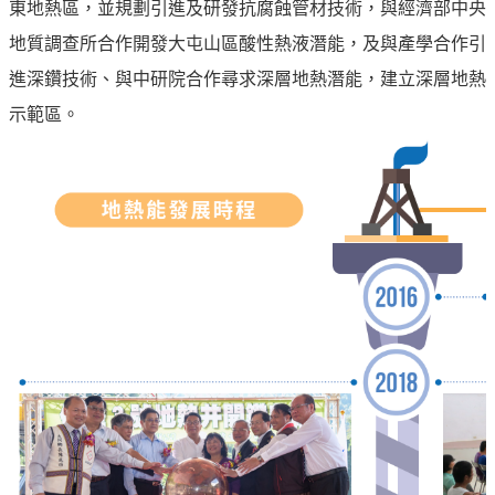
東地熱區，並規劃引進及研發抗腐蝕管材技術，與經濟部中央
專
區
地質調查所合作開發大屯山區酸性熱液潛能，及與產學合作引
進深鑽技術、與中研院合作尋求深層地熱潛能，建立深層地熱
中
示範區。
油
首
頁
網
站
導
覽
意
見
信
箱
常