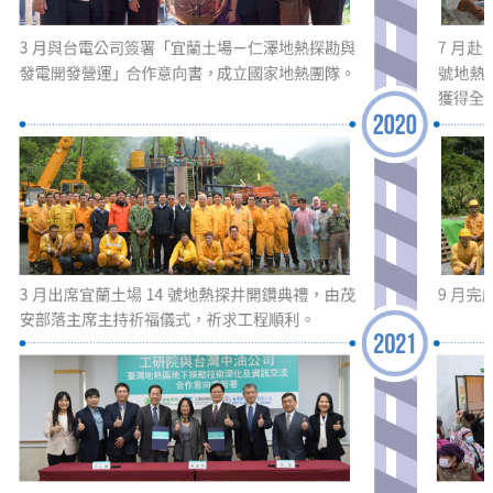
見
問
題
English
RSS
訂
閱
政
府
網
站
資
料
開
放
宣