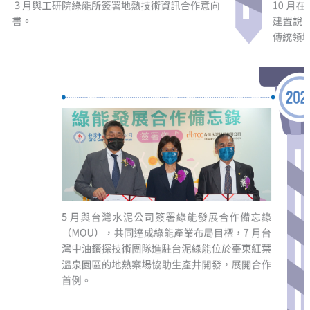
告
隱
私
權
聲
明
資
訊
安
全
政
策
意
見
信
箱