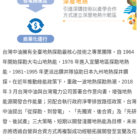
油
深
耕
關
懷
永
台灣中油擁有全臺地熱探勘最核心技術之專業團隊，自 1964
續
年開始探勘大屯山地熱能，1976 年進入宜蘭地區探勘地熱
供
應
能，1981~1995 年更派出鑽井隊協助日本九州地熱探井鑽
鏈
探。在近年推動綠能政策下，重啟一波地熱探勘熱潮，2018
最
年 3 月台灣中油與台灣電力公司簽署合作意向書，增強地熱
新
能源開發合作能量；另配合執行政府淨零排放路徑政策，台灣
消
中油提出「從探勘、到發電」、「先獨資、後合資」及「先研
息
發、後試產」三大策略，短期以開發淺層地熱能為目標，未來
互
亦將透過自營與合資方式再複製成功經驗拓展開發至宜蘭及花
動